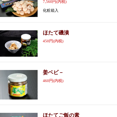
7,560円(内税)
化粧箱入
ほたて磯漬
450円(内税)
姜ベビ－
460円(内税)
ほたてご飯の素