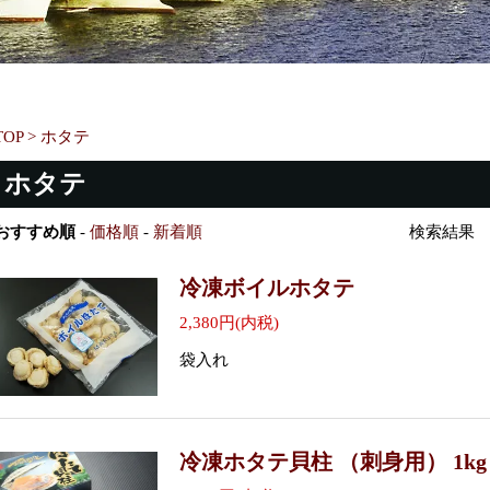
TOP
>
ホタテ
ホタテ
おすすめ順
-
価格順
-
新着順
検索結果 
冷凍ボイルホタテ
2,380円(内税)
袋入れ
冷凍ホタテ貝柱 （刺身用） 1kg