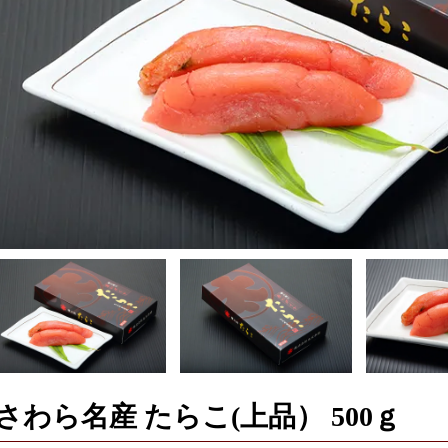
さわら名産 たらこ(上品） 500ｇ