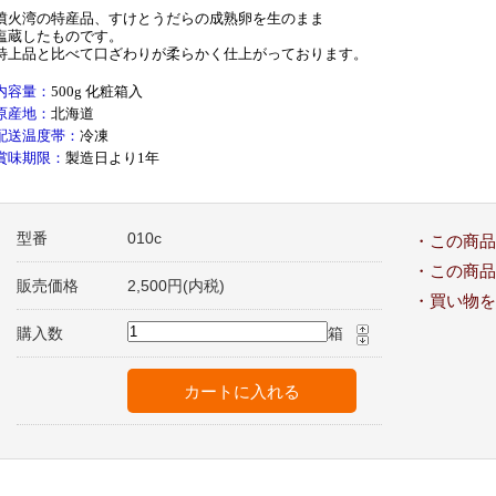
噴火湾の特産品、すけとうだらの成熟卵を生のまま
塩蔵したものです。
特上品と比べて口ざわりが柔らかく仕上がっております。
内容量：
500g 化粧箱入
原産地：
北海道
配送温度帯：
冷凍
賞味期限：
製造日より1年
型番
010c
・この商品
・この商品
販売価格
2,500円(内税)
・買い物を
購入数
箱