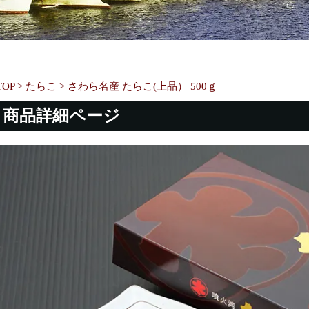
TOP
>
たらこ
>
さわら名産 たらこ(上品） 500ｇ
商品詳細ページ